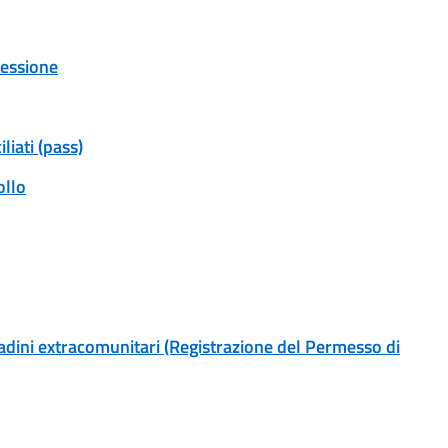
cessione
iati (pass)
ollo
tadini extracomunitari (Registrazione del Permesso di