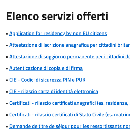
Elenco servizi offerti
•
Application for residency by non EU citizens
•
Attestazione di iscrizione anagrafica per cittadini brita
•
Attestazione di soggiorno permanente per i cittadini d
•
Autenticazione di copia e di firma
•
CIE - Codici di sicurezza PIN e PUK
•
CIE - rilascio carta di identità elettronica
•
Certificati - rilascio certificati anagrafici (es. residenza,
•
Certificati - rilascio certificati di Stato Civile (es. matr
•
Demande de titre de séjour pour les ressortissants no