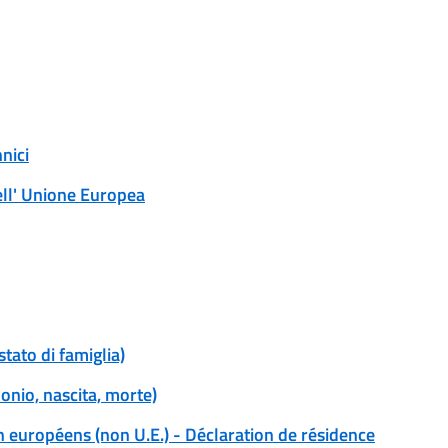
nnici
ell' Unione Europea
 stato di famiglia)
imonio, nascita, morte)
n européens (non U.E.) - Déclaration de résidence