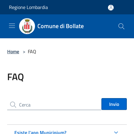
Salta al contenuto principale
Regione Lombardia
Comune di Bollate
Home
>
FAQ
FAQ
Cerca nel sito
Invio
Esiste l'app Municipium?