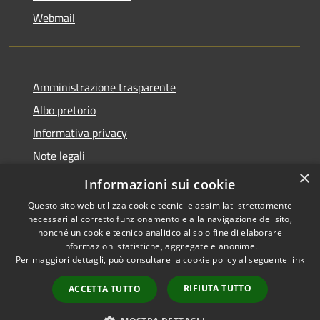
Webmail
Amministrazione trasparente
Albo pretorio
Informativa privacy
Note legali
×
Dichiarazione di accessibilità
Informazioni sui cookie
Questo sito web utilizza cookie tecnici e assimilati strettamente
necessari al corretto funzionamento e alla navigazione del sito,
nonché un cookie tecnico analitico al solo fine di elaborare
informazioni statistiche, aggregate e anonime.
RSS
Copyright © 2026 • Comune di
Per maggiori dettagli, può consultare la cookie policy al seguente
link
Accessibilità
Bollate • Powered by
Privacy
Municipium
Accesso
•
RIFIUTA TUTTO
ACCETTA TUTTO
Cookie
redazione
Mappa del sito