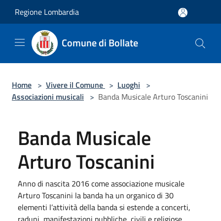
Salta al contenuto principale
Regione Lombardia
Comune di Bollate
Home
>
Vivere il Comune
>
Luoghi
>
Associazioni musicali
>
Banda Musicale Arturo Toscanini
Banda Musicale
Arturo Toscanini
Anno di nascita 2016 come associazione musicale
Arturo Toscanini la banda ha un organico di 30
elementi l’attività della banda si estende a concerti,
raduni, manifestazioni pubbliche, civili e religiose.