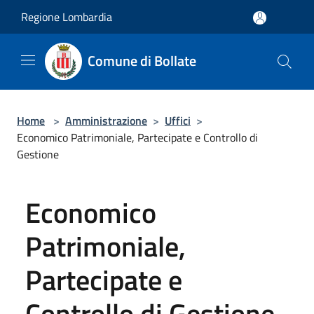
Salta al contenuto principale
Regione Lombardia
Comune di Bollate
Home
>
Amministrazione
>
Uffici
>
Economico Patrimoniale, Partecipate e Controllo di
Gestione
Economico
Patrimoniale,
Partecipate e
Controllo di Gestione