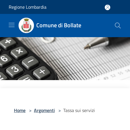
Salta al contenuto principale
Regione Lombardia
Comune di Bollate
Home
>
Argomenti
>
Tassa sui servizi