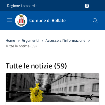
Salta al contenuto principale
Regione Lombardia
Comune di Bollate
Home
>
Argomenti
>
Accesso all'informazione
>
Tutte le notizie (59)
Tutte le notizie (59)