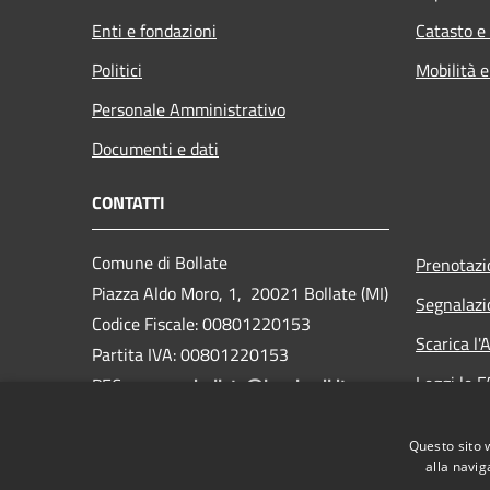
Enti e fondazioni
Catasto e
Politici
Mobilità e
Personale Amministrativo
Documenti e dati
CONTATTI
Comune di Bollate
Prenotaz
Piazza Aldo Moro, 1, 20021 Bollate (MI)
Segnalazi
Codice Fiscale: 00801220153
Scarica l
Partita IVA: 00801220153
Leggi le 
PEC:
comune.bollate@legalmail.it
Centralino Unico: 02 350051
Richiesta
Questo sito 
Webmail
alla navig