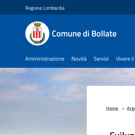
Salta al contenuto principale
Regione Lombardia
Comune di Bollate
Amministrazione
Novità
Servizi
Vivere 
Home
>
Arg