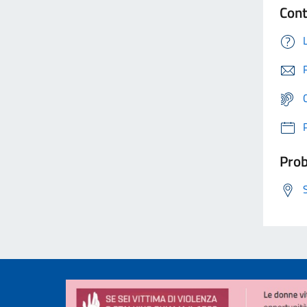
Cont
Prob