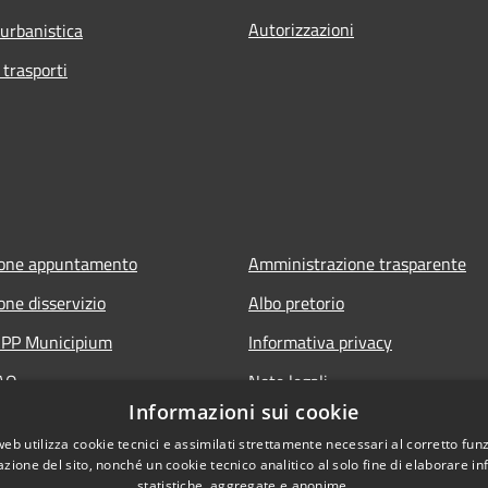
Autorizzazioni
 urbanistica
 trasporti
ione appuntamento
Amministrazione trasparente
one disservizio
Albo pretorio
'APP Municipium
Informativa privacy
FAQ
Note legali
Informazioni sui cookie
 assistenza
Dichiarazione di accessibilità
web utilizza cookie tecnici e assimilati strettamente necessari al corretto fu
azione del sito, nonché un cookie tecnico analitico al solo fine di elaborare i
statistiche, aggregate e anonime.