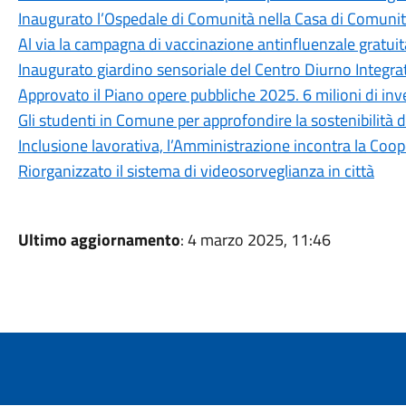
Inaugurato l’Ospedale di Comunità nella Casa di Comunità
Al via la campagna di vaccinazione antinfluenzale gratu
Inaugurato giardino sensoriale del Centro Diurno Integra
Approvato il Piano opere pubbliche 2025. 6 milioni di inv
Gli studenti in Comune per approfondire la sostenibilità de
Inclusione lavorativa, l’Amministrazione incontra la Coop
Riorganizzato il sistema di videosorveglianza in città
Ultimo aggiornamento
: 4 marzo 2025, 11:46