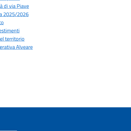
 di via Piave
ita 2025/2026
to
estimenti
l territorio
erativa Alveare