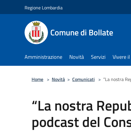
Salta al contenuto principale
Regione Lombardia
Comune di Bollate
Amministrazione
Novità
Servizi
Vivere 
Home
>
Novità
>
Comunicati
>
“La nostra Rep
“La nostra Repubb
podcast del Con