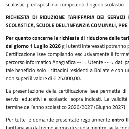
scolastici predisposti dai competenti dirigenti scolastici.
RICHIESTA DI RIDUZIONE TARIFFARIA DEI SERVIZI
SCOLASTICA, SCUOLE DELL’INFANZIA COMUNALI, PRE
Per quanto concerne la richiesta di riduzione delle tarif
dal giorno 1 Luglio 2026
gli utenti interessati potranno
Certificazione Isee compilando esclusivamente il forma
percorso informatico Anagrafica --→ Utente --→ dati
tale beneficio solo i cittadini residenti a Bollate e con u
non superi il valore di € 25.000,00.
La presentazione della certificazione Isee permette di o
servizi educativi e scolastici sopra indicati. La validità
termine dell’anno scolastico 2026/2027 (Giugno 2027)
Per tutte le domande presentate regolarmente
entro
i
tariffaria già dal primo giorno di scuola mentre, se la c