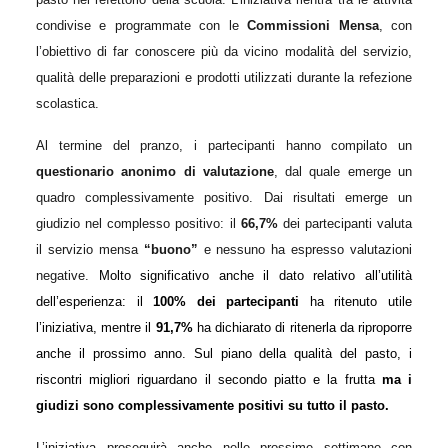
condivise e programmate con le
Commissioni Mensa
, con
l’obiettivo di far conoscere più da vicino modalità del servizio,
qualità delle preparazioni e prodotti utilizzati durante la refezione
scolastica.
Al termine del pranzo, i partecipanti hanno compilato un
questionario anonimo di valutazione
, dal quale emerge un
quadro complessivamente positivo. Dai risultati emerge un
giudizio nel complesso positivo: il
66,7%
dei partecipanti valuta
il servizio mensa
“buono”
e n
essuno ha espresso valutazioni
negative.
Molto significativo anche il dato relativo all’utilità
dell’esperienza: il
100% dei partecipanti
ha ritenuto utile
l’iniziativa, mentre il
91,7%
ha dichiarato di ritenerla da riproporre
anche il prossimo anno. Sul piano della qualità del pasto, i
riscontri migliori riguardano
il
secondo piatto
e la
frutta
ma i
giudizi sono complessivamente positivi su tutto il pasto.
L’iniziativa proseguirà anche nelle prossime settimane con