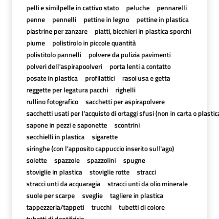
pelli e similpelle in cattivo stato
peluche
pennarelli
penne
pennelli
pettine in legno
pettine in plastica
piastrine per zanzare
piatti, bicchieri in plastica sporchi
piume
polistirolo in piccole quantità
polistitolo pannelli
polvere da pulizia pavimenti
polveri dell'aspirapoolveri
porta lenti a contatto
posate in plastica
profilattici
rasoi usa e getta
reggette per legatura pacchi
righelli
rullino fotografico
sacchetti per aspirapolvere
sacchetti usati per l’acquisto di ortaggi sfusi (non in carta o plastic
sapone in pezzi e saponette
scontrini
secchielli in plastica
sigarette
siringhe (con l'apposito cappuccio inserito sull'ago)
solette
spazzole
spazzolini
spugne
stoviglie in plastica
stoviglie rotte
stracci
stracci unti da acquaragia
stracci unti da olio minerale
suole per scarpe
sveglie
tagliere in plastica
tappezzeria/tappeti
trucchi
tubetti di colore
tubetti di dentifricio