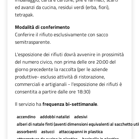
ed avanzi da cucina, residui verdi (erba, fiori),
tetrapak.
Modalità di conferimento
Conferire il rifiuto esclusivamente con sacco
semitrasparente.
L'esposizione dei rifiuti dovrà avvenire in prossimità
del numero civico, non prima delle ore 20:00 del
giorno precedente la raccolta (per le aziende
produttive- escluso attività di ristorazione,
commerciali e artigianali - l'esposizione dei rifiuti è
consentita a partire dalle ore 18:30)
Il servizio ha
frequenza bi-settimanale
.
accendino
addobbi natalizi
adesivi
alberi di natale finti (aventi dimensioni equivalenti al sacchetto util
assorbenti
astucci
attaccapanni in plastica
attrezzatura da cucina in plastica
bacinelle in plastica