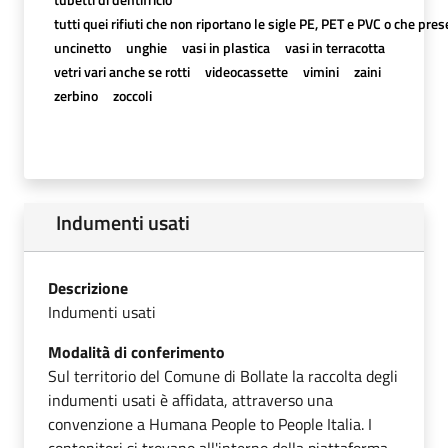
tutti quei rifiuti che non riportano le sigle PE, PET e PVC o che prese
uncinetto
unghie
vasi in plastica
vasi in terracotta
vetri vari anche se rotti
videocassette
vimini
zaini
zerbino
zoccoli
Indumenti usati
Descrizione
Indumenti usati
Modalità di conferimento
Sul territorio del Comune di Bollate la raccolta degli
indumenti usati è affidata, attraverso una
convenzione a Humana People to People Italia. I
contenitori si trovano all'interno della piattaforma