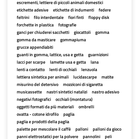
escrementi, lettiere di piccoli animali domestici
etichette adesive
etichette di indumenti
federe
feltrini
filo interdentale
fiori finti
floppy disk
forchette in plastica
fotografie
ganci per chiuderei sacchetti
giocattoli
gomma
gomma da masticare
gommapiuma
grucce appendiabiti
guanti in gomma, lattice, usa e getta
guarnizioni
lacci per scarpe
lamette usa e getta
lana
lenti a contatto
lenti di occhiali
lenzuola
lettiera sintetica per animali
lucidascarpe
matite
misurino del detersivo
mozziconi di sigaretta
musicassette
nastri sintetici natalizi
nastro adesivo
negativi fotografici
occhiali (montatura)
oggetti formati da più materiali
ombrelli
ovatta - cotone idrofilo
paglia
paglia e prodotti della paglia
palette per mescolare il caffè
palloni
palloni da gioco
panni elettrostatici per la polvere
pannolini
peli