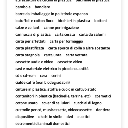
bambole
bandiere
barre da imballaggio in polistirolo espanso
batuffoli e cotton fiocc
bicchieri in plastica
bottoni
calze e collant
canne per irrigazione
cannuccia di plastica
carta cerata
carta da salumi
carta per affettati
carta per formaggio
carta plastificata
carta sporca di colla o altre sostanze
carta stagnola
carta unta
carta vetrata
cassette audio e video
cassette video
cavi e materiale elettrico in piccole quantità
cd e cd-rom
cera
cerini
cialde caffè (non biodegradabili)
cinture in plastica, stoffa e cuoio in cattivo stato
contenitori in plastica (bacinelle, terrine, etc)
cosmetici
cotone usato
cover di cellulari
cucchiai di legno
custodie per cd, musicassette, videocassette
dentiere
diapositive
dischi in vinile
dvd
elastici
escrementi di animali domestici