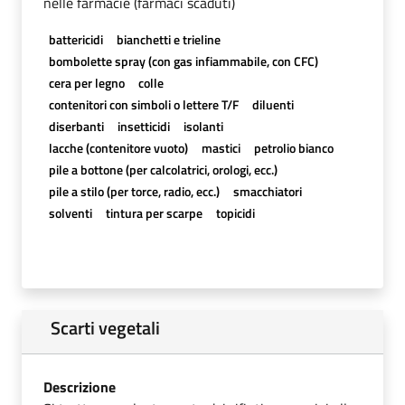
nelle farmacie (farmaci scaduti)
battericidi
bianchetti e trieline
bombolette spray (con gas infiammabile, con CFC)
cera per legno
colle
contenitori con simboli o lettere T/F
diluenti
diserbanti
insetticidi
isolanti
lacche (contenitore vuoto)
mastici
petrolio bianco
pile a bottone (per calcolatrici, orologi, ecc.)
pile a stilo (per torce, radio, ecc.)
smacchiatori
solventi
tintura per scarpe
topicidi
Scarti vegetali
Descrizione