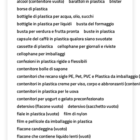
alcool (contenitore vuoto)
barattoli in plastica
blister
borse di plastica
bottiglie di plastica per acqua, olio, succhi
bottiglie in plastica per liquidi
busta del formaggio
busta per verdura e frutta pronta
buste in plastica
capsule del caffè in plastica qualora siano svuotate
cassette di plastica
cellophane per giornali e riviste
cellophane per imballaggi
confezioni in plastica rigide o flessibili
contenitore bolle di sapone
contenitori che recano sigle PE, Pet, PVC e Plastica da imballaggio (c
contenitori in plastica creme per viso, corpo e abbronzanti (conteni
contenitori in plastica per le uova
contenitori per yogurt o gelato preconfezionato
detersivo (flacone vuoto)
detersivo (sacchetto vuoto)
fiale in plastica (vuote)
film di nylon
film e pellicole da imballaggio in plastica
flacone candeggina (vuoto)
flacone che contiene liquido lenti (vuoti)