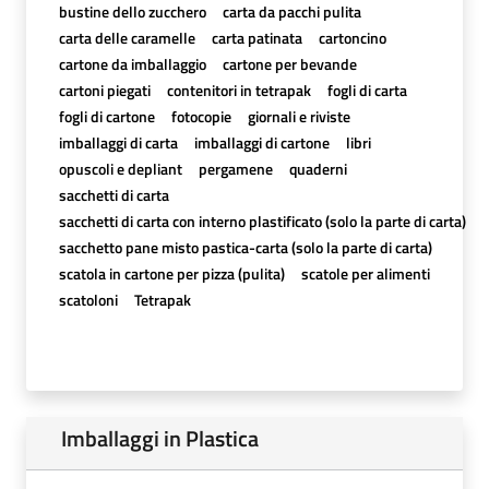
bustine dello zucchero
carta da pacchi pulita
carta delle caramelle
carta patinata
cartoncino
cartone da imballaggio
cartone per bevande
cartoni piegati
contenitori in tetrapak
fogli di carta
fogli di cartone
fotocopie
giornali e riviste
imballaggi di carta
imballaggi di cartone
libri
opuscoli e depliant
pergamene
quaderni
sacchetti di carta
sacchetti di carta con interno plastificato (solo la parte di carta)
sacchetto pane misto pastica-carta (solo la parte di carta)
scatola in cartone per pizza (pulita)
scatole per alimenti
scatoloni
Tetrapak
Imballaggi in Plastica