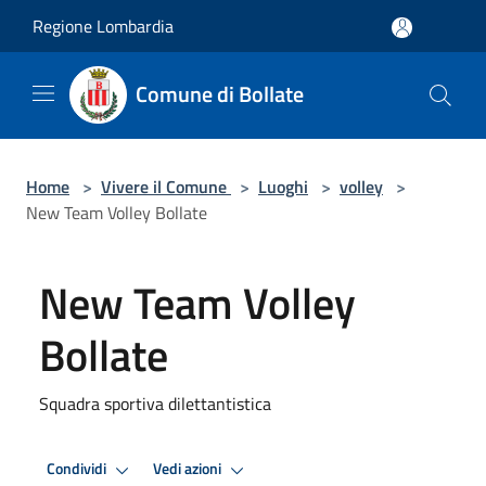
Salta al contenuto principale
Regione Lombardia
Comune di Bollate
Home
>
Vivere il Comune
>
Luoghi
>
volley
>
New Team Volley Bollate
New Team Volley
Bollate
Squadra sportiva dilettantistica
Condividi
Vedi azioni