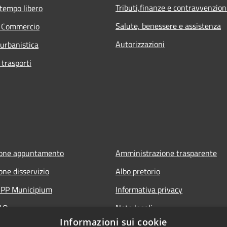
Tributi,finanze e contravvenzion
 tempo libero
Salute, benessere e assistenza
e Commercio
Autorizzazioni
 urbanistica
 trasporti
ione appuntamento
Amministrazione trasparente
one disservizio
Albo pretorio
'APP Municipium
Informativa privacy
FAQ
Note legali
Informazioni sui cookie
 assistenza
Dichiarazione di accessibilità