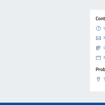
Cont
Prob