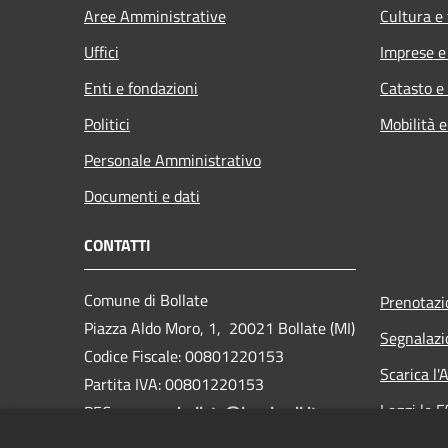
Aree Amministrative
Cultura e
Uffici
Imprese 
Enti e fondazioni
Catasto e
Politici
Mobilità e
Personale Amministrativo
Documenti e dati
CONTATTI
Comune di Bollate
Prenotaz
Piazza Aldo Moro, 1, 20021 Bollate (MI)
Segnalazi
Codice Fiscale: 00801220153
Scarica l
Partita IVA: 00801220153
Leggi le 
PEC:
comune.bollate@legalmail.it
Centralino Unico: 02 350051
Richiesta