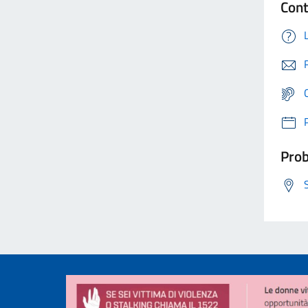
Cont
Prob