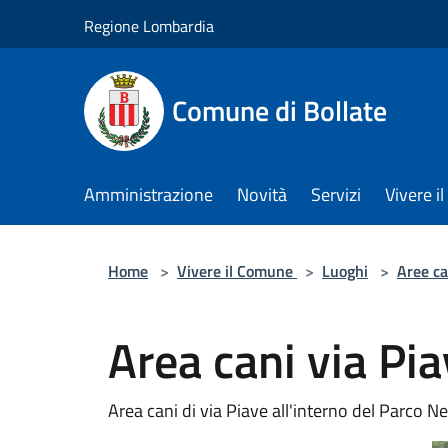
Salta al contenuto principale
Regione Lombardia
Comune di Bollate
Amministrazione
Novità
Servizi
Vivere 
Home
>
Vivere il Comune
>
Luoghi
>
Aree ca
Area cani via Pi
Area cani di via Piave all'interno del Parco 