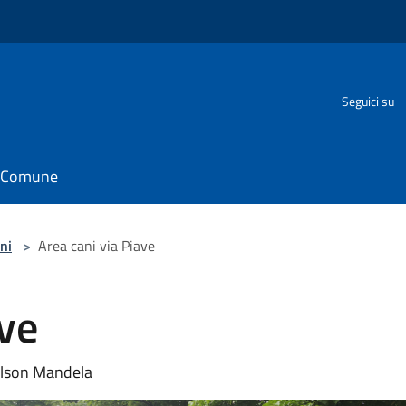
Seguici su
il Comune
ni
>
Area cani via Piave
ave
Nelson Mandela