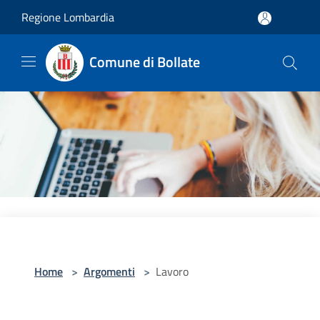
Salta al contenuto principale
Regione Lombardia
Comune di Bollate
Home
>
Argomenti
>
Lavoro