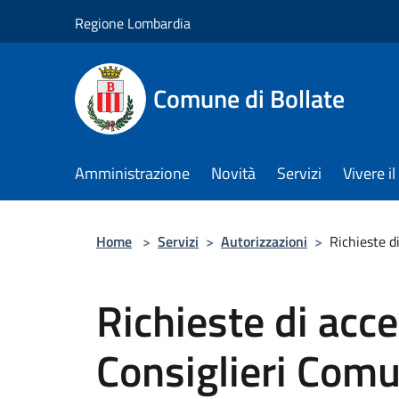
Salta al contenuto principale
Regione Lombardia
Comune di Bollate
Amministrazione
Novità
Servizi
Vivere 
Home
>
Servizi
>
Autorizzazioni
>
Richieste d
Richieste di acce
Consiglieri Comu