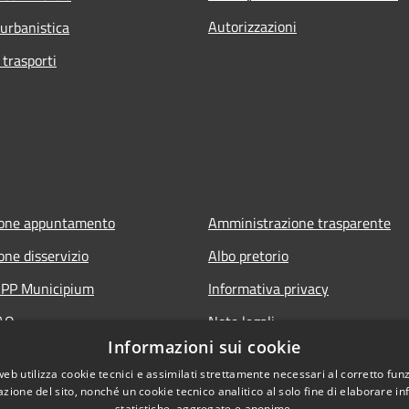
Autorizzazioni
 urbanistica
 trasporti
ione appuntamento
Amministrazione trasparente
one disservizio
Albo pretorio
'APP Municipium
Informativa privacy
FAQ
Note legali
Informazioni sui cookie
 assistenza
Dichiarazione di accessibilità
web utilizza cookie tecnici e assimilati strettamente necessari al corretto fu
azione del sito, nonché un cookie tecnico analitico al solo fine di elaborare i
statistiche, aggregate e anonime.