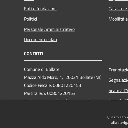
Enti e fondazioni
Catasto e
Politici
Mobilità e
Personale Amministrativo
Documenti e dati
CONTATTI
Comune di Bollate
Prenotaz
Piazza Aldo Moro, 1, 20021 Bollate (MI)
Segnalazi
Codice Fiscale: 00801220153
Scarica l
Partita IVA: 00801220153
Leggi le 
PEC:
comune.bollate@legalmail.it
Centralino Unico: 02 350051
Richiesta
Questo sito 
Webmail
alla navig