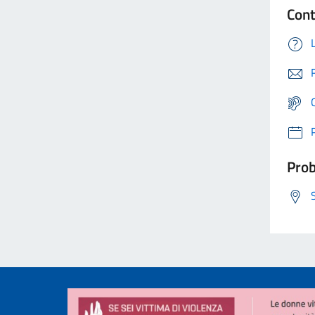
Cont
Prob