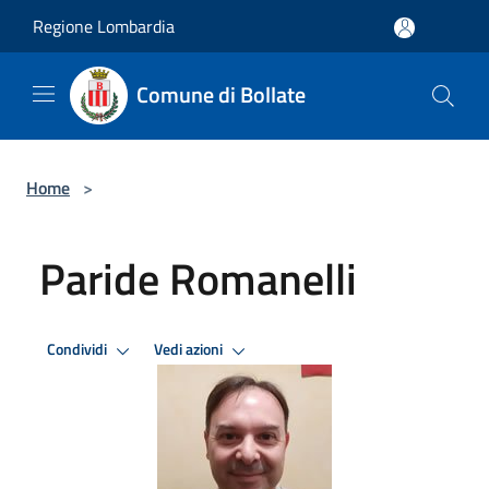
Salta al contenuto principale
Regione Lombardia
Comune di Bollate
Home
>
Paride Romanelli
Condividi
Vedi azioni