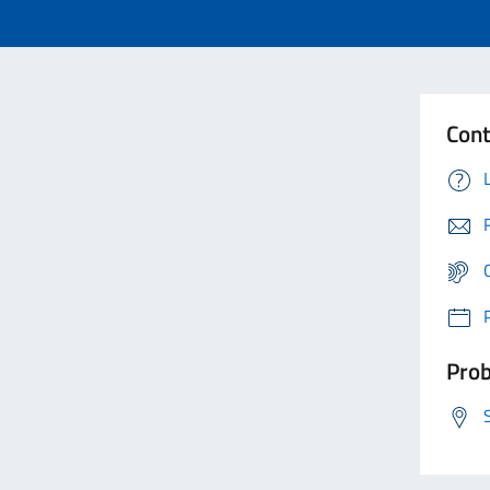
Cont
Prob