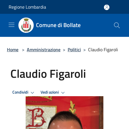
Salta al contenuto principale
Regione Lombardia
Comune di Bollate
Home
>
Amministrazione
>
Politici
>
Claudio Figaroli
Claudio Figaroli
Condividi
Vedi azioni