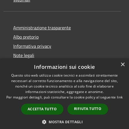
Amministrazione trasparente
Albo pretorio
Informativa privacy
Note legali
×
Dichiarazione di accessibilità
Informazioni sui cookie
Questo sito web utilizza cookie tecnici e assimilati strettamente
necessari al corretto funzionamento e alla navigazione del sito,
nonché un cookie tecnico analitico al solo fine di elaborare
informazioni statistiche, aggregate e anonime.
RSS
Copyright © 2026 • Comune di
Per maggiori dettagli, può consultare la cookie policy al seguente
link
Accessibilità
Bollate • Powered by
Privacy
Municipium
Accesso
•
RIFIUTA TUTTO
ACCETTA TUTTO
Cookie
redazione
Mappa del sito
MOSTRA DETTAGLI