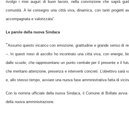
rivolgo i miei auguri di buon lavoro, nella convinzione che saprà guid
comunità. A lei consegno una città viva, dinamica, con tanti progetti a
accompagnata e valorizzata”.
Le parole della nuova Sindaca
“
Assumo questo incarico con emozione, gratitudine e grande senso di re
–. In questi mesi di ascolto ho incontrato una città viva, con energie, bi
d
alle
scuole
, che rappresentano un punto centrale per il presente e il fu
che meritano attenzione, presenza e interventi concreti. L’obiettivo sarà va
e, allo stesso tempo
, avviare una nuova fase amministrativa fatta di vicina
Con la nomina ufficiale della nuova Sindaca, il Comune di Bollate avvia or
della nuova amministrazione.