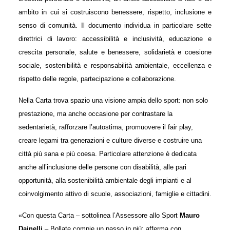
ambito in cui si costruiscono benessere, rispetto, inclusione e
sens
o di comunità. Il documento individua in particolare sette
direttrici di lavoro:
accessibilità e inclusività
,
educazione e
crescita personale
,
salute e benessere
,
solidarietà e coesione
sociale
,
sostenibilità e responsabilità ambientale
,
eccellenza e
rispetto delle regole
,
partecipazione e collaborazione
.
Nella Carta trova spazio una visione ampia dello sport: non solo
prestazione, ma anche occasione per contrastare la
sedentarietà, rafforzare l’autostima, promuovere il fair play,
creare legami tra generazioni e culture diverse e costruire una
città più sana e più coesa. Particolare attenzione è dedicata
anche all’inclusione delle persone con disabilità, alle pari
opportunità, alla sostenibilità ambientale degli impianti e al
coinvolgimento attivo di scuole, associazioni, famiglie e cittadini.
«Con questa Carta – sottolinea l’Assessore allo Sport
Mauro
Dainelli
– Bollate compie un passo in più: afferma con