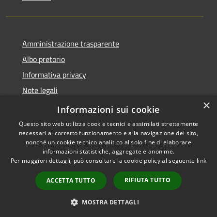
Amministrazione trasparente
Albo pretorio
Informativa privacy
Note legali
×
Dichiarazione di accessibilità
Informazioni sui cookie
Questo sito web utilizza cookie tecnici e assimilati strettamente
necessari al corretto funzionamento e alla navigazione del sito,
nonché un cookie tecnico analitico al solo fine di elaborare
informazioni statistiche, aggregate e anonime.
RSS
Copyright © 2026 • Comune di
Per maggiori dettagli, può consultare la cookie policy al seguente
link
Accessibilità
Bollate • Powered by
Privacy
Municipium
Accesso
•
RIFIUTA TUTTO
ACCETTA TUTTO
Cookie
redazione
Mappa del sito
MOSTRA DETTAGLI