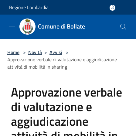
Salta al contenuto principale
Regione Lombardia
Comune di Bollate
Home
>
Novità
>
Avvisi
>
Approvazione verbale di valutazione e aggiudicazione
attività di mobilità in sharing
Approvazione verbale
di valutazione e
aggiudicazione
attività di mobilità in