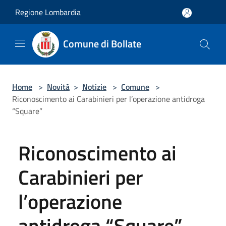
Salta al contenuto principale
Regione Lombardia
Comune di Bollate
Home
>
Novità
>
Notizie
>
Comune
>
Riconoscimento ai Carabinieri per l’operazione antidroga
“Square”
Riconoscimento ai
Carabinieri per
l’operazione
antidroga “Square”