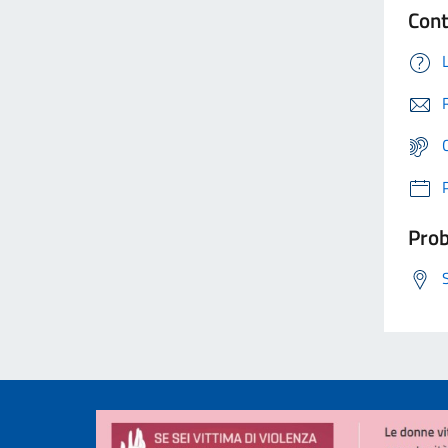
Cont
Prob