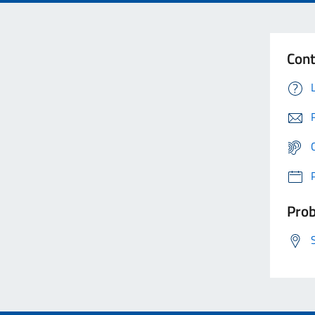
Cont
Prob