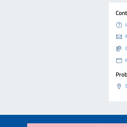
Cont
Prob