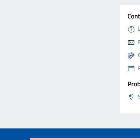
Cont
Prob