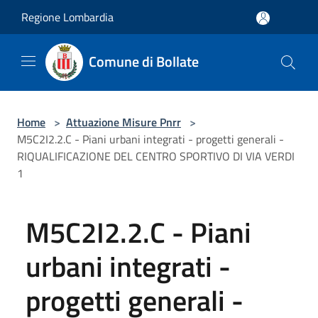
Salta al contenuto principale
Regione Lombardia
Comune di Bollate
Home
>
Attuazione Misure Pnrr
>
M5C2I2.2.C - Piani urbani integrati - progetti generali -
RIQUALIFICAZIONE DEL CENTRO SPORTIVO DI VIA VERDI
1
M5C2I2.2.C - Piani
urbani integrati -
progetti generali -