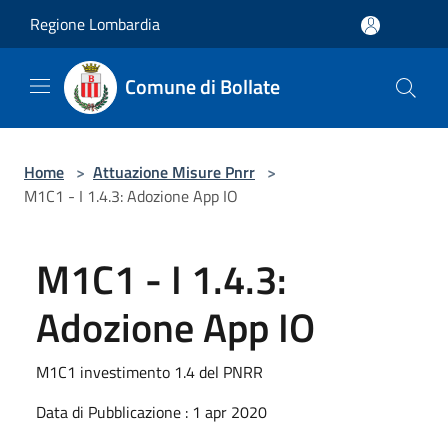
Salta al contenuto principale
Regione Lombardia
Comune di Bollate
Home
>
Attuazione Misure Pnrr
>
M1C1 - I 1.4.3: Adozione App IO
M1C1 - I 1.4.3:
Adozione App IO
M1C1 investimento 1.4 del PNRR
Data di Pubblicazione : 1 apr 2020