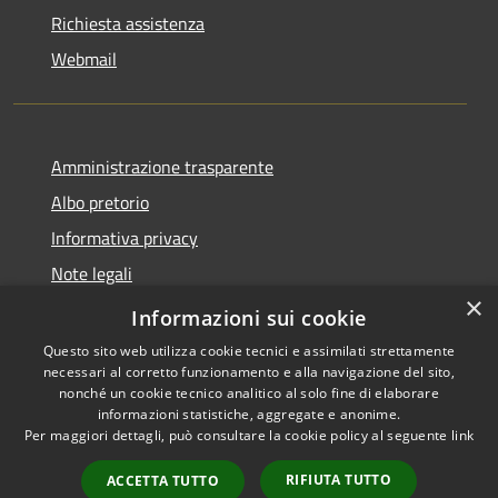
Richiesta assistenza
Webmail
Amministrazione trasparente
Albo pretorio
Informativa privacy
Note legali
×
Dichiarazione di accessibilità
Informazioni sui cookie
Questo sito web utilizza cookie tecnici e assimilati strettamente
necessari al corretto funzionamento e alla navigazione del sito,
nonché un cookie tecnico analitico al solo fine di elaborare
informazioni statistiche, aggregate e anonime.
RSS
Copyright © 2026 • Comune di
Per maggiori dettagli, può consultare la cookie policy al seguente
link
Accessibilità
Bollate • Powered by
Privacy
Municipium
Accesso
•
RIFIUTA TUTTO
ACCETTA TUTTO