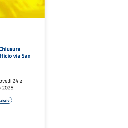
 Chiusura
ficio via San
iovedì 24 e
io 2025
azione